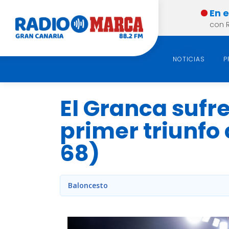
En 
con 
NOTICIAS
P
El Granca sufr
primer triunfo
68)
Baloncesto