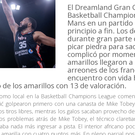
El Dreamland Gran C
Basketball Champion
Mans en un partido
principio a fin. Los 
durante gran parte 
picar piedra para sa
complicó por momen
amarillos llegaron a
arreones de los fra
encuentro con vida ha
de los amarillos con 13 de valoración.
como local en la Basketball Champions League com
ić golpearon primero con una canasta de Mike Tobey,
os tiros libres, mientras los galos sacaban provecho 
los problemas atrás de Mike Tobey, el técnico clareti
ba nada más ingresar a pista. El interior africano 
 amarilla con cuatro puntos más. En pleno parcial posi