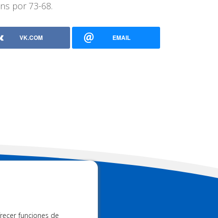
ans por 73-68.
VK.COM
EMAIL
 FM
frecer funciones de