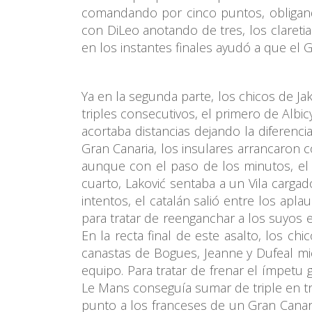
comandando por cinco puntos, obligando
con DiLeo anotando de tres, los clareti
en los instantes finales ayudó a que el 
Ya en la segunda parte, los chicos de Ja
triples consecutivos, el primero de Albi
acortaba distancias dejando la diferenc
Gran Canaria, los insulares arrancaron 
aunque con el paso de los minutos, el r
cuarto, Laković sentaba a un Vila carga
intentos, el catalán salió entre los apl
para tratar de reenganchar a los suyos e
En la recta final de este asalto, los c
canastas de Bogues, Jeanne y Dufeal mi
equipo. Para tratar de frenar el ímpetu 
Le Mans conseguía sumar de triple en tr
punto a los franceses de un Gran Canaria