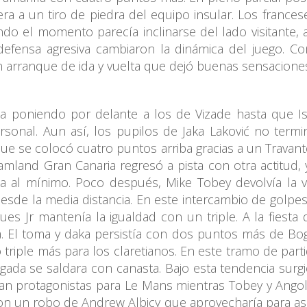
a a un tiro de piedra del equipo insular. Los frances
o el momento parecía inclinarse del lado visitante, 
defensa agresiva cambiaron la dinámica del juego. C
n arranque de ida y vuelta que dejó buenas sensaciones
 poniendo por delante a los de Vizade hasta que Isai
sonal. Aun así, los pupilos de Jaka Laković no term
que se colocó cuatro puntos arriba gracias a un Travante
amland Gran Canaria regresó a pista con otra actitud, 
a al mínimo. Poco después, Mike Tobey devolvía la v
de la media distancia. En este intercambio de golpes,
ues Jr mantenía la igualdad con un triple. A la fiesta
a. El toma y daka persistía con dos puntos más de Bogu
triple más para los claretianos. En este tramo de part
ugada se saldara con canasta. Bajo esta tendencia su
n protagonistas para Le Mans mientras Tobey y Angola 
 un robo de Andrew Albicy que aprovecharía para asist