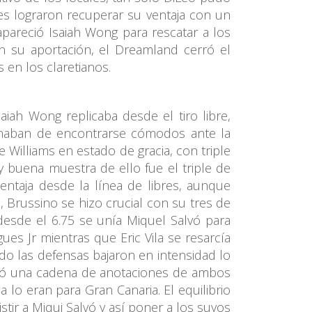
es lograron recuperar su ventaja con un
apareció Isaiah Wong para rescatar a los
on su aportación, el Dreamland cerró el
 en los claretianos.
ah Wong replicaba desde el tiro libre,
inaban de encontrarse cómodos ante la
 Williams en estado de gracia, con triple
y buena muestra de ello fue el triple de
entaja desde la línea de libres, aunque
 Brussino se hizo crucial con su tres de
 desde el 6.75 se unía Miquel Salvó para
es Jr mientras que Eric Vila se resarcía
ido las defensas bajaron en intensidad lo
rgió una cadena de anotaciones de ambos
lo eran para Gran Canaria. El equilibrio
ir a Miqui Salvó y así poner a los suyos