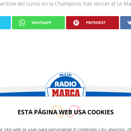
victoria del curso en la Champions tras vencer al Le M
WHATSAPP
PINTEREST
.2
ESTA PÁGINA WEB USA COOKIES
CONTÁCTENOS
TRA APP
e sitio web se usan para personalizar el contenido y los anuncios, o