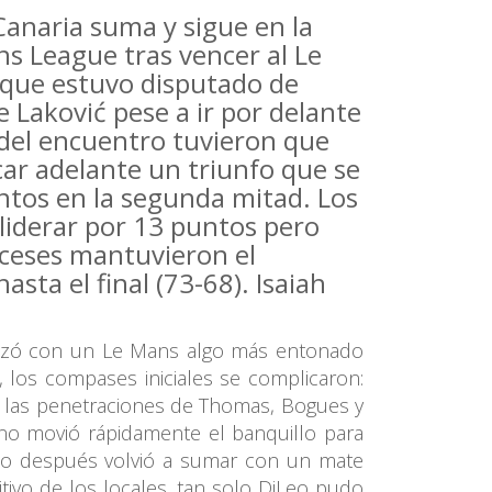
anaria suma y sigue en la
s League tras vencer al Le
 que estuvo disputado de
de Laković pese a ir por delante
del encuentro tuvieron que
car adelante un triunfo que se
tos en la segunda mitad. Los
 liderar por 13 puntos pero
nceses mantuvieron el
sta el final (73-68). Isaiah
enzó con un Le Mans algo más entonado
 los compases iniciales se complicaron:
de las penetraciones de Thomas, Bogues y
ano movió rápidamente el banquillo para
poco después volvió a sumar con un mate
tivo de los locales, tan solo DiLeo pudo