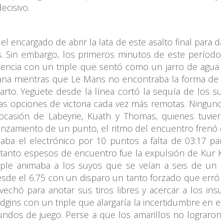
ecisivo.
l encargado de abrir la lata de este asalto final para d
ás. Sin embargo, los primeros minutos de este períod
cia con un triple que sentó como un jarro de agua fría
etiana mientras que Le Mans no encontraba la forma d
rto. Yeguete desde la línea cortó la sequía de los su
as opciones de victoria cada vez más remotas. Ningun
a ocasión de Labeyrie, Kuath y Thomas, quienes tuvi
o lanzamiento de un punto, el ritmo del encuentro fren
a el electrónico por 10 puntos a falta de 03:17 pa
tanto espesos de encuentro fue la expulsión de Kur K
ple animaba a los suyos que se veían a seis de un G
sde el 6.75 con un disparo un tanto forzado que erró
echó para anotar sus tiros libres y acercar a los insu
dgins con un triple que alargaría la incertidumbre en e
undos de juego. Perse a que los amarillos no lograron