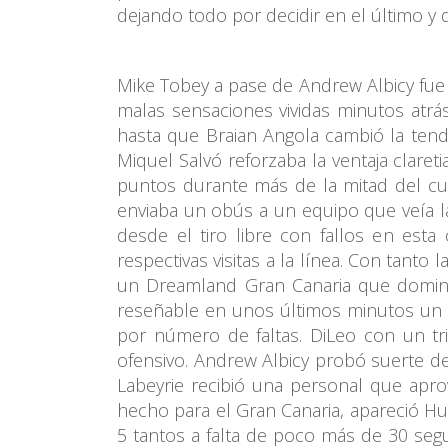
dejando todo por decidir en el último y d
Mike Tobey a pase de Andrew Albicy fue e
malas sensaciones vividas minutos atr
hasta que Braian Angola cambió la tenden
Miquel Salvó reforzaba la ventaja clar
puntos durante más de la mitad del cua
enviaba un obús a un equipo que veía l
desde el tiro libre con fallos en est
respectivas visitas a la línea. Con tant
un Dreamland Gran Canaria que dominab
reseñable en unos últimos minutos un 
por número de faltas. DiLeo con un tri
ofensivo. Andrew Albicy probó suerte de
Labeyrie recibió una personal que aprov
hecho para el Gran Canaria, apareció Hu
5 tantos a falta de poco más de 30 seg