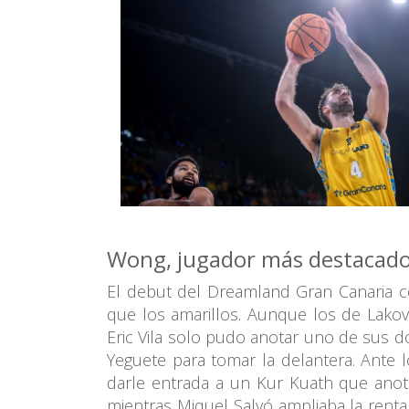
Wong, jugador más destacado 
El debut del Dreamland Gran Canaria 
que los amarillos. Aunque los de Lakov
Eric Vila solo pudo anotar uno de sus d
Yeguete para tomar la delantera. Ante 
darle entrada a un Kur Kuath que anota
mientras Miquel Salvó ampliaba la renta