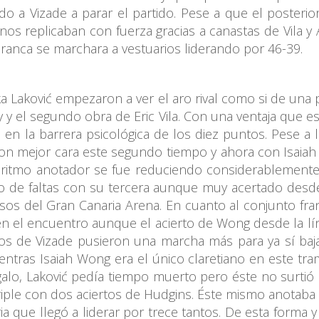
 a Vizade a parar el partido. Pese a que el posteri
anos replicaban con fuerza gracias a canastas de Vila 
Granca se marchara a vestuarios liderando por 46-39.
ka Laković empezaron a ver el aro rival como si de una
cy y el segundo obra de Eric Vila. Con una ventaja que 
ia en la barrera psicológica de los diez puntos. Pese a
con mejor cara este segundo tiempo y ahora con Isaiah
itmo anotador se fue reduciendo considerablemente. A
do de faltas con su tercera aunque muy acertado desd
ausos del Gran Canaria Arena. En cuanto al conjunto fra
n el encuentro aunque el acierto de Wong desde la línea 
hicos de Vizade pusieron una marcha más para ya sí baja
entras Isaiah Wong era el único claretiano en este tr
galo, Laković pedía tiempo muerto pero éste no surtió 
iple con dos aciertos de Hudgins. Éste mismo anotaba d
 que llegó a liderar por trece tantos. De esta forma y 