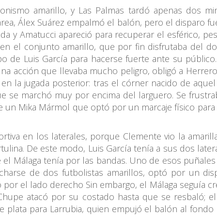
onismo amarillo, y Las Palmas tardó apenas dos min
 área, Álex Suárez empalmó el balón, pero el disparo f
a y Amatucci apareció para recuperar el esférico, pes
 en el conjunto amarillo, que por fin disfrutaba del d
 de Luis García para hacerse fuerte ante su público
una acción que llevaba mucho peligro, obligó a Herrero 
 en la jugada posterior: tras el córner nacido de aquel
e se marchó muy por encima del larguero. Se frustra
 un Mika Mármol que optó por un marcaje físico para li
iva en los laterales, porque Clemente vio la amarilla
ulina. De este modo, Luis García tenía a sus dos late
 el Málaga tenía por las bandas. Uno de esos puñales
charse de dos futbolistas amarillos, optó por un dis
por el lado derecho Sin embargo, el Málaga seguía cr
. Chupe atacó por su costado hasta que se resbaló; e
de plata para Larrubia, quien empujó el balón al fondo