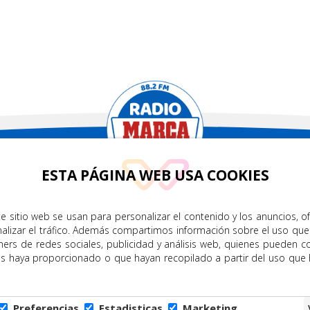
.2
ESTA PÁGINA WEB USA COOKIES
CONTÁCTENOS
TRA APP
e sitio web se usan para personalizar el contenido y los anuncios, o
nalizar el tráfico. Además compartimos información sobre el uso que
info@radiomarcagrancanaria.e
ners de redes sociales, publicidad y análisis web, quienes pueden c
es haya proporcionado o que hayan recopilado a partir del uso que
Preferencias
Estadisticas
Marketing