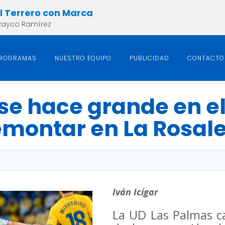
el Terrero con Marca
Rayco Ramírez
ROGRAMAS
NUESTRO EQUIPO
PUBLICIDAD
CONTACTO
se hace grande en e
emontar en La Rosale
Iván Icígar
La UD Las Palmas ca