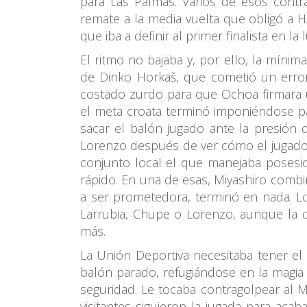
para Las Palmas. Varios de esos contr
remate a la media vuelta que obligó a H
que iba a definir al primer finalista en l
El ritmo no bajaba y, por ello, la míni
de Dinko Horkaš, que cometió un error
costado zurdo para que Ochoa firmara u
el meta croata terminó imponiéndose pa
sacar el balón jugado ante la presión 
Lorenzo después de ver cómo el jugador
conjunto local el que manejaba posesio
rápido. En una de esas, Miyashiro combi
a ser prometedora, terminó en nada. 
Larrubia, Chupe o Lorenzo, aunque la d
más.
La Unión Deportiva necesitaba tener el 
balón parado, refugiándose en la magia
seguridad. Le tocaba contragolpear al Má
visitantes siguieron la jugada para ac