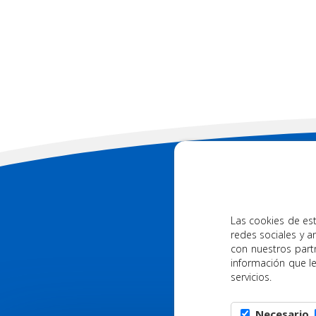
88
DESCARGUE NUES
Las cookies de est
redes sociales y a
con nuestros part
información que l
servicios.
Necesario