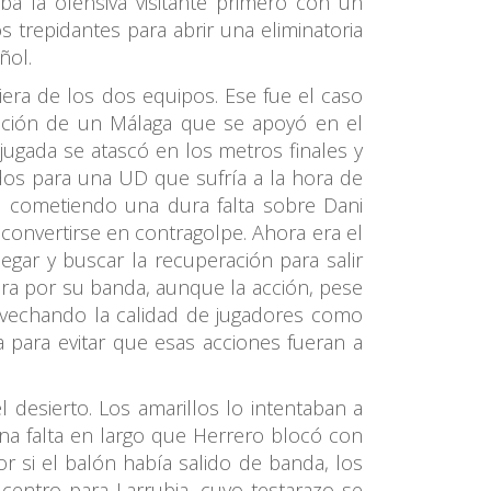
a la ofensiva visitante primero con un
 trepidantes para abrir una eliminatoria
ñol.
iera de los dos equipos. Ese fue el caso
ración de un Málaga que se apoyó en el
ugada se atascó en los metros finales y
dos para una UD que sufría a la hora de
bó cometiendo una dura falta sobre Dani
onvertirse en contragolpe. Ahora era el
gar y buscar la recuperación para salir
ara por su banda, aunque la acción, pese
vechando la calidad de jugadores como
 para evitar que esas acciones fueran a
 desierto. Los amarillos lo intentaban a
na falta en largo que Herrero blocó con
or si el balón había salido de banda, los
centro para Larrubia, cuyo testarazo se