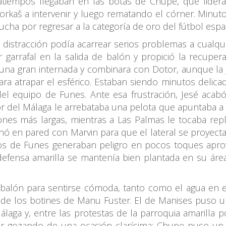
atiempos llegaban en las botas de Chupe, que liderab
orkaš a intervenir y luego rematando el córner. Minutos
a lucha por regresar a la categoría de oro del fútbol espa
ma distracción podía acarrear serios problemas a cualqu
 garrafal en la salida de balón y propició la recupe
na gran internada y combinara con Dotor, aunque la j
ra atrapar el esférico. Estaban siendo minutos delica
del equipo de Funes. Ante esa frustración, Jesé aca
 del Málaga le arrebataba una pelota que apuntaba a c
nes más largas, mientras a Las Palmas le tocaba reple
nó en pared con Marvin para que el lateral se proyect
Los de Funes generaban peligro en pocos toques apro
efensa amarilla se mantenía bien plantada en su área
balón para sentirse cómoda, tanto como el agua en el
 de los botines de Manu Fuster. El de Manises puso u
laga y, entre las protestas de la parroquia amarilla p
abar gozando de una ocasión clarísima: Chupe puso un 