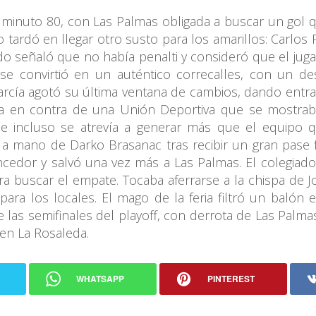
l minuto 80, con Las Palmas obligada a buscar un gol q
tardó en llegar otro susto para los amarillos: Carlos 
do señaló que no había penalti y consideró que el jug
 se convirtió en un auténtico correcalles, con un 
rcía agotó su última ventana de cambios, dando entra
ía en contra de una Unión Deportiva que se mostraba
e incluso se atrevía a generar más que el equipo q
 mano de Darko Brasanac tras recibir un gran pase f
encedor y salvó una vez más a Las Palmas. El colegiad
ra buscar el empate. Tocaba aferrarse a la chispa de
ara los locales. El mago de la feria filtró un balón e
 de las semifinales del playoff, con derrota de Las Palm
 en La Rosaleda.
WHATSAPP
PINTEREST