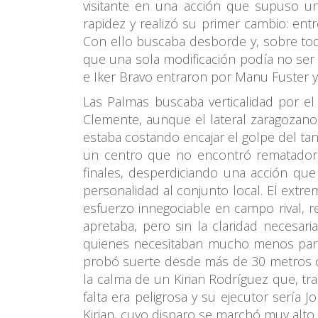
visitante en una acción que supuso u
rapidez y realizó su primer cambio: ent
Con ello buscaba desborde y, sobre tod
que una sola modificación podía no ser 
e Iker Bravo entraron por Manu Fuster y
Las Palmas buscaba verticalidad por e
Clemente, aunque el lateral zaragozano 
estaba costando encajar el golpe del ta
un centro que no encontró rematador. 
finales, desperdiciando una acción qu
personalidad al conjunto local. El extre
esfuerzo innegociable en campo rival, 
apretaba, pero sin la claridad necesar
quienes necesitaban mucho menos para h
probó suerte desde más de 30 metros c
la calma de un Kirian Rodríguez que, tr
falta era peligrosa y su ejecutor sería 
Kirian, cuyo disparo se marchó muy alto.