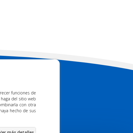
 FM
frecer funciones de
 haga del sitio web
s
928 91 48 38
ombinarla con otra
 haya hecho de sus