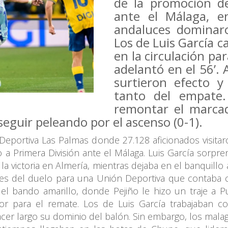
de la promoción de
ante el Málaga, e
andaluces dominaro
Los de Luis García c
en la circulación pa
adelantó en el 56’. 
surtieron efecto y
tanto del empate.
remontar el marcad
seguir peleando por el ascenso (0-1).
Deportiva Las Palmas donde 27.128 aficionados visitaron
a Primera División ante el Málaga. Luis García sorprend
 la victoria en Almería, mientras dejaba en el banquillo
s del duelo para una Unión Deportiva que contaba co
 el bando amarillo, donde Pejiño le hizo un traje a 
or para el remate. Los de Luis García trabajaban co
 hacer largo su dominio del balón. Sin embargo, los m