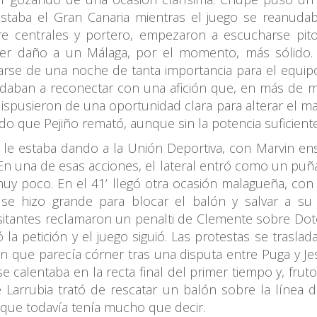
staba el Gran Canaria mientras el juego se reanuda
tre centrales y portero, empezaron a escucharse pit
acer daño a un Málaga, por el momento, más sólido. 
arse de una noche de tanta importancia para el equipo
daban a reconectar con una afición que, en más de m
 dispusieron de una oportunidad clara para alterar el
do que Pejiño remató, aunque sin la potencia suficiente 
s le estaba dando a la Unión Deportiva, con Marvin 
. En una de esas acciones, el lateral entró como un pu
muy poco. En el 41’ llegó otra ocasión malagueña, con
se hizo grande para blocar el balón y salvar a su
isitantes reclamaron un penalti de Clemente sobre Dot
timó la petición y el juego siguió. Las protestas se tras
ón que parecía córner tras una disputa entre Puga y J
 calentaba en la recta final del primer tiempo y, fruto d
Larrubia trató de rescatar un balón sobre la línea d
 que todavía tenía mucho que decir.