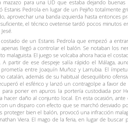
n mazazo para una UD que estaba dejando buenas s
ró Estanis Pedrola en lugar de un Pejiño totalmente gr
o, aprovechar una banda izquierda hasta entonces prác
suficiente, el técnico ovetense tardó pocos minutos 
 Jesé.
l costado de un Estanis Pedrola que empezó a entra
apenas llegó a controlar el balón. Se notaban los ne
nto malaguista. El juego se volcaba ahora hacia el cost
A partir de ese despeje salía rápido el Málaga, au
e prometía entre Joaquín Muñoz y Larrubia. El ímpetu
mo catalán, además de su habitual desequilibrio ofensi
recuperó el esférico y lanzó un contragolpe a favor d
ia para poner en apuros la portería custodiada por 
acer daño al conjunto local. En esta ocasión, ante e
on un disparo con efecto que se marchó desviado por 
as proteger bien el balón, provocó una infracción malag
Jonathan Viera. El mago de la feria, en lugar de buscar