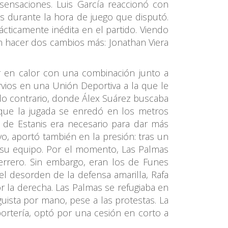
ensaciones. Luis García reaccionó con
is durante la hora de juego que disputó.
ticamente inédita en el partido. Viendo
en hacer dos cambios más: Jonathan Viera
r en calor con una combinación junto a
rvios en una Unión Deportiva a la que le
ado contrario, donde Álex Suárez buscaba
nque la jugada se enredó en los metros
 de Estanis era necesario para dar más
vo, aportó también en la presión: tras un
e su equipo. Por el momento, Las Palmas
Herrero. Sin embargo, eran los de Funes
l desorden de la defensa amarilla, Rafa
la derecha. Las Palmas se refugiaba en
uista por mano, pese a las protestas. La
 portería, optó por una cesión en corto a