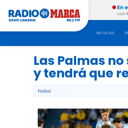
En 
con 
NOTICIAS
P
Las Palmas no 
y tendrá que r
Fútbol