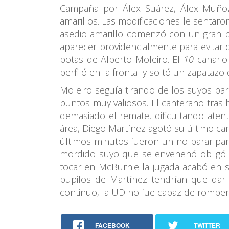
Campaña por Álex Suárez, Álex Muñoz 
amarillos. Las modificaciones le sentaro
asedio amarillo comenzó con un gran ba
aparecer providencialmente para evitar 
botas de Alberto Moleiro. El
10
canario 
perfiló en la frontal y soltó un zapataz
Moleiro seguía tirando de los suyos pa
puntos muy valiosos. El canterano tras 
demasiado el remate, dificultando aten
área, Diego Martínez agotó su último ca
últimos minutos fueron un no parar para
mordido suyo que se envenenó obligó a
tocar en McBurnie la jugada acabó en s
pupilos de Martínez tendrían que dar 
continuo, la UD no fue capaz de romper e
FACEBOOK
TWITTER