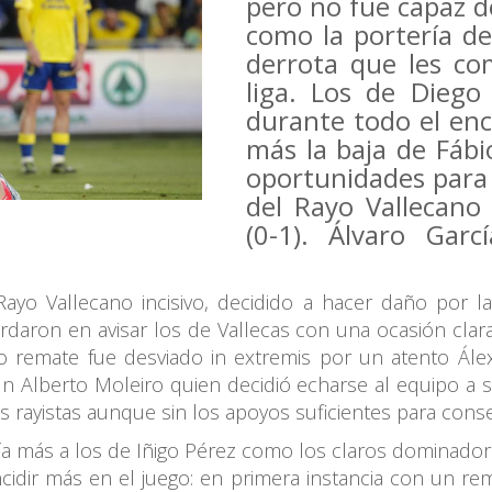
pero no fue capaz de
como la portería d
derrota que les co
liga. Los de Diego
durante todo el en
más la baja de Fábi
oportunidades para
del Rayo Vallecano 
(0-1). Álvaro Garc
ayo Vallecano incisivo, decidido a hacer daño por l
ardaron en avisar los de Vallecas con una ocasión clar
yo remate fue desviado in extremis por un atento Ále
un Alberto Moleiro quien decidió echarse al equipo a
es rayistas aunque sin los apoyos suficientes para conse
a más a los de Iñigo Pérez como los claros dominador
idir más en el juego: en primera instancia con un re