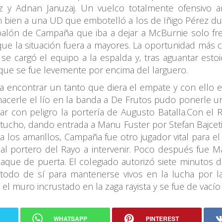
y Adnan Januzaj. Un vuelco totalmente ofensivo an
n bien a una UD que embotelló a los de Iñigo Pérez dur
lón de Campaña que iba a dejar a McBurnie solo fren
que la situación fuera a mayores. La oportunidad más c
se cargó el equipo a la espalda y, tras aguantar est
o que se fue levemente por encima del larguero.
ra encontrar un tanto que diera el empate y con ello
hacerle el lío en la banda a De Frutos pudo ponerle 
tar con peligro la portería de Augusto Batalla.Con e
rtucho, dando entrada a Manu Fuster por Stefan Bajcet
 los amarillos, Campaña fue otro jugador vital para el
l portero del Rayo a intervenir. Poco después fue Ma
aque de puerta. El colegiado autorizó siete minutos d
todo de sí para mantenerse vivos en la lucha por la
l muro incrustado en la zaga rayista y se fue de vacío 
WHATSAPP
PINTEREST