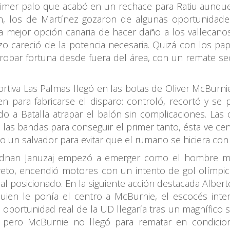
rimer palo que acabó en un rechace para Ratiu aunque
n, los de Martínez gozaron de algunas oportunidades
 mejor opción canaria de hacer daño a los vallecano
o careció de la potencia necesaria. Quizá con los pap
 probar fortuna desde fuera del área, con un remate 
ortiva Las Palmas llegó en las botas de Oliver McBurn
n para fabricarse el disparo: controló, recortó y se 
do a Batalla atrapar el balón sin complicaciones. Las 
e las bandas para conseguir el primer tanto, ésta ve ce
n salvador para evitar que el rumano se hiciera con 
e, Adnan Januzaj empezó a emerger como el hombre má
reto, encendió motores con un intento de gol olímpico
l posicionado. En la siguiente acción destacada Alberto
quien le ponía el centro a McBurnie, el escocés in
ma oportunidad real de la UD llegaría tras un magnífico 
 pero McBurnie no llegó para rematar en condici