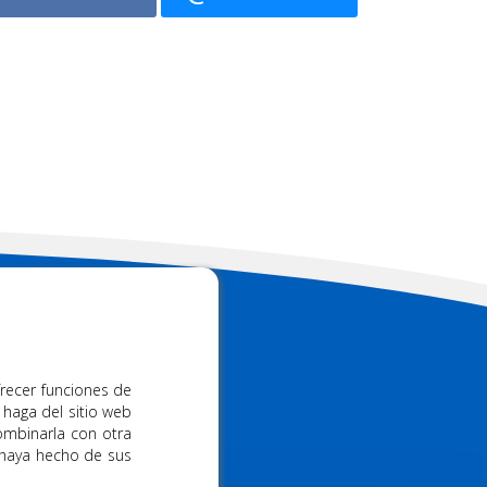
 FM
frecer funciones de
 haga del sitio web
s
928 91 48 38
ombinarla con otra
 haya hecho de sus