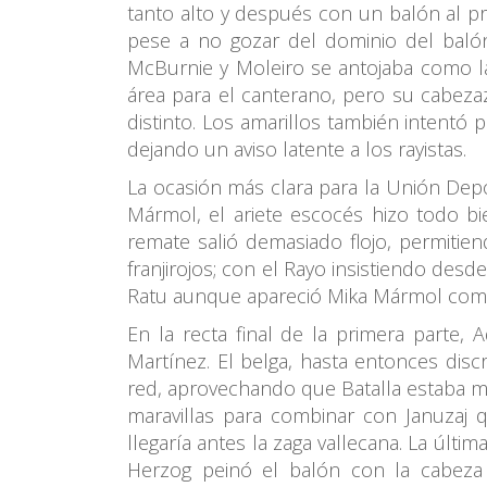
tanto alto y después con un balón al p
pese a no gozar del dominio del baló
McBurnie y Moleiro se antojaba como la
área para el canterano, pero su cabezaz
distinto. Los amarillos también intentó
dejando un aviso latente a los rayistas.
La ocasión más clara para la Unión Dep
Mármol, el ariete escocés hizo todo bie
remate salió demasiado flojo, permitien
franjirojos; con el Rayo insistiendo desd
Ratu aunque apareció Mika Mármol como u
En la recta final de la primera part
Martínez. El belga, hasta entonces disc
red, aprovechando que Batalla estaba ma
maravillas para combinar con Januzaj 
llegaría antes la zaga vallecana. La últi
Herzog peinó el balón con la cabeza