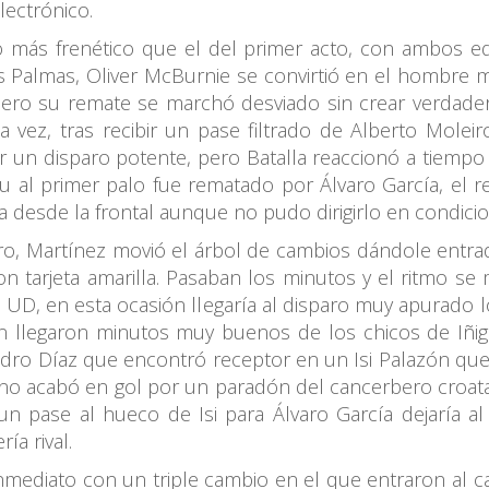
lectrónico.
 más frenético que el del primer acto, con ambos e
s Palmas, Oliver McBurnie se convirtió en el hombre 
pero su remate se marchó desviado sin crear verdadero
a vez, tras recibir un pase filtrado de Alberto Mol
r un disparo potente, pero Batalla reaccionó a tiempo
iu al primer palo fue rematado por Álvaro García, el 
 desde la frontal aunque no pudo dirigirlo en condicio
tro, Martínez movió el árbol de cambios dándole entra
 tarjeta amarilla. Pasaban los minutos y el ritmo se 
 UD, en esta ocasión llegaría al disparo muy apurado 
ión llegaron minutos muy buenos de los chicos de Iñi
dro Díaz que encontró receptor en un Isi Palazón que 
no acabó en gol por un paradón del cancerbero croata 
un pase al hueco de Isi para Álvaro García dejaría 
ía rival.
inmediato con un triple cambio en el que entraron al 