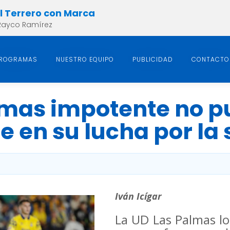
el Terrero con Marca
Rayco Ramírez
ROGRAMAS
NUESTRO EQUIPO
PUBLICIDAD
CONTACTO
lmas impotente no p
e en su lucha por la 
Iván Icígar
La UD Las Palmas lo