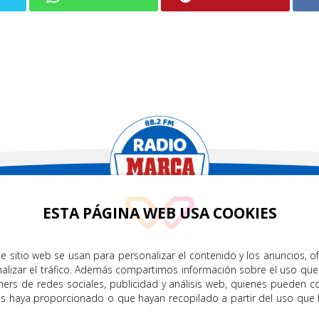
.2
ESTA PÁGINA WEB USA COOKIES
CONTÁCTENOS
TRA APP
e sitio web se usan para personalizar el contenido y los anuncios, o
nalizar el tráfico. Además compartimos información sobre el uso que
info@radiomarcagrancanaria.e
ners de redes sociales, publicidad y análisis web, quienes pueden c
es haya proporcionado o que hayan recopilado a partir del uso que