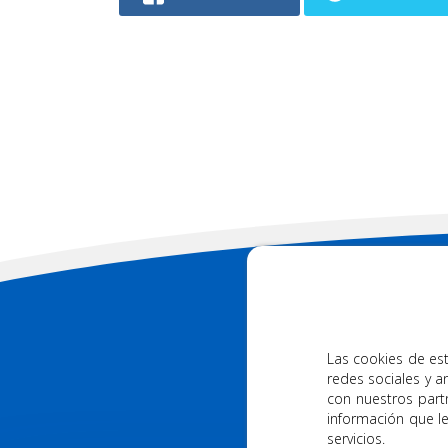
88
DESCARGUE NUES
Las cookies de est
redes sociales y a
con nuestros part
información que l
servicios.