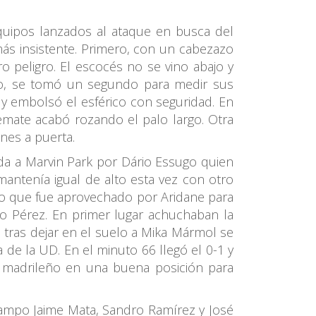
quipos lanzados al ataque en busca del
más insistente. Primero, con un cabezazo
 peligro. El escocés no se vino abajo y
eiro, se tomó un segundo para medir sus
 y embolsó el esférico con seguridad. En
remate acabó rozando el palo largo. Otra
nes a puerta.
da a Marvin Park por Dário Essugo quien
mantenía igual de alto esta vez con otro
lo que fue aprovechado por Aridane para
go Pérez. En primer lugar achuchaban la
tras dejar en el suelo a Mika Mármol se
de la UD. En el minuto 66 llegó el 0-1 y
al madrileño en una buena posición para
campo Jaime Mata, Sandro Ramírez y José