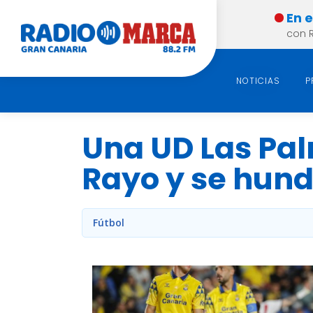
En 
con 
NOTICIAS
P
Una UD Las Pa
Rayo y se hund
Fútbol